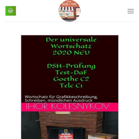
رش
ز
حتوا