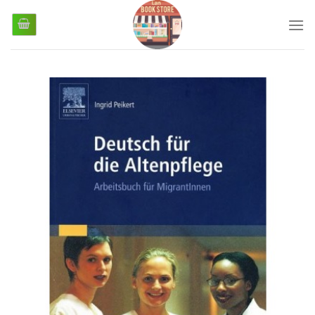
رش
ز
حتوا