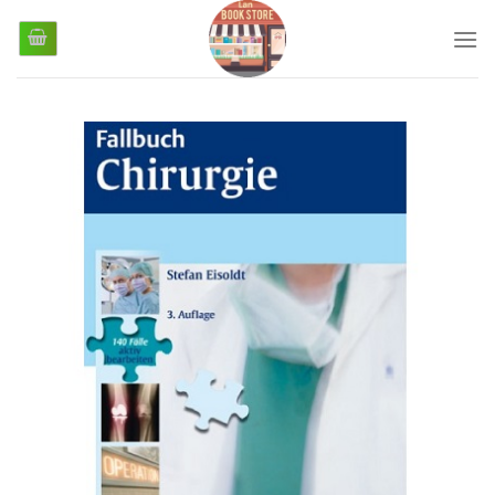
رش
ز
حتوا