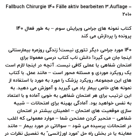
Fallbuch Chirurgie
140 Fälle aktiv bearbeiten
3.Auflage –
2010
کتاب نمونه های جراحی ویرایش سوم – به طور فعال 140
پرونده را پردازش می کند
140 مورد جراحی دیگر تئوری نیست! زندگی روزمره بیمارستانی
اینجا جان می گیرد! دانش ناب کتاب درسی معمولا برای
امتحان شفاهی یا عملی کافی نیست. آنچه در اینجا لازم است
یک رویکرد موردی و مسئله محور است – مانند عمل. با کتاب
های این مجموعه، رویکرد پزشک را مورد به مورد با استفاده از
نمونه های خاص بیمار یاد می گیرید و آموزش می دهید. به
این ترتیب برای هر امتحان شفاهی به خوبی آماده و با اعتماد
به نفس خواهید بود. آمادگی بهینه برای امتحانات – شبیه
سازی موقعیت های امتحان – اطمینان بیشتر در امتحان
شفاهی – متحیر کردن ممتحن شما – موارد معمولی که اغلب
در امتحانات پرسیده می شود – سوالاتی در مورد بیمار – مانند
معاینه یا در بخش راه حل “مورد اورژانسی” به تفصیل نظرات در