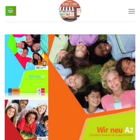
رش
ز
حتوا