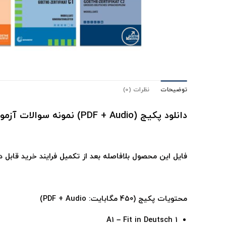
توضیحات
نظرات (0)
دانلود پکیج (PDF + Audio) نمونه سوالات آزمون گوته Goethe Zertifikat Modellsätze A1-C2
فایل این محصول بلافاصله بعد از تکمیل فرایند خرید قابل 
محتویات پکیج (450 مگابایت: PDF + Audio)
A1 – Fit in Deutsch 1