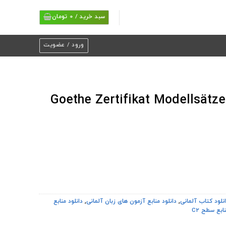
سبد خرید /
0
تومان
ورود / عضویت
دانلود نمونه آزمون های گوته Goethe Zertifikat Modellsätze
نلود کتاب آلمانی
,
دانلود منابع آزمون های زبان آلمانی
,
دانلود منابع
نابع سطح C2