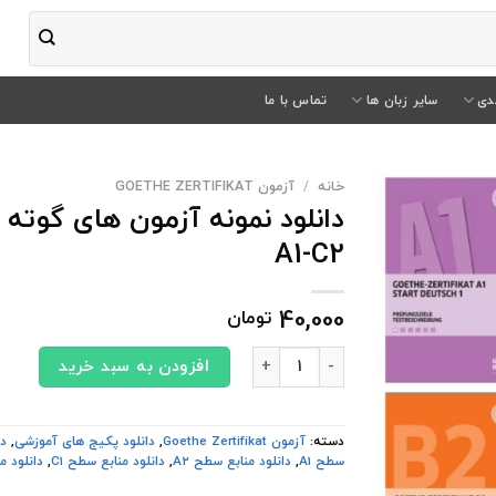
دی
سایر زبان ها
تماس با ما
خانه
/
آزمون GOETHE ZERTIFIKAT
A1-C2
40,000
تومان
دانلود نمونه آزمون های گوته Goethe Zertifikat Modellsätze A1-C2 عدد
افزودن به سبد خرید
دسته:
آزمون Goethe Zertifikat
,
دانلود پکیج های آموزشی
,
دا
سطح A1
,
دانلود منابع سطح A2
,
دانلود منابع سطح C1
,
دانلود م