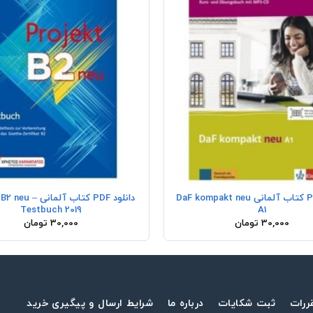
+
دانلود PDF کتاب آلمانی DaF kompakt neu
دانلود PDF کتاب آلمان
Testbuch 2019
A1
30,000
تومان
30,000
تومان
ررات
ثبت شکایات
درباره ما
شرایط ارسال و پیگیری خرید